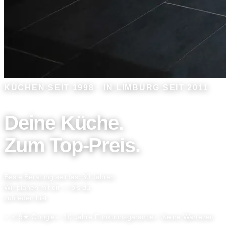
KÜCHEN SEIT 1998 · IN LIMBURG SEIT 2011
Deine Küche.
Zum Top-Preis.
Beste Beratung seit fast 30 Jahren.
Wir planen mit dir — bis du
zufrieden bist.
✓ 4,9★ Google
✓ 10 Jahre Funktionsgarantie
✓ Keine Wartezeit