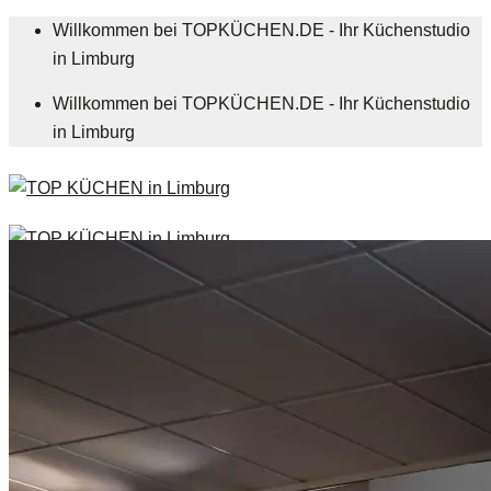
Zum
Willkommen bei TOPKÜCHEN.DE - Ihr Küchenstudio
Inhalt
in Limburg
springen
Willkommen bei TOPKÜCHEN.DE - Ihr Küchenstudio
in Limburg
Menü
Küchenwissen
Blog
% Sale
Küchenangebote
Über Uns
Team